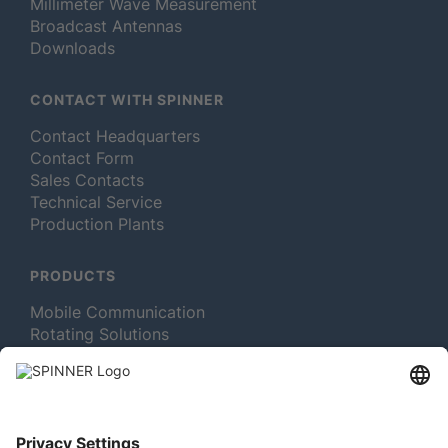
Millimeter Wave Measurement
Broadcast Antennas
Downloads
CONTACT WITH SPINNER
Contact Headquarters
Contact Form
Sales Contacts
Technical Service
Production Plants
PRODUCTS
Mobile Communication
Rotating Solutions
Broadcast
Test and Measurement
MORE ABOUT SPINNER