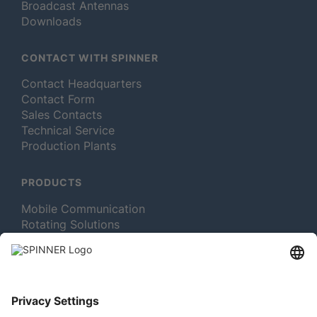
Broadcast Antennas
Downloads
CONTACT WITH SPINNER
Contact Headquarters
Contact Form
Sales Contacts
Technical Service
Production Plants
PRODUCTS
Mobile Communication
Rotating Solutions
Broadcast
Test and Measurement
MORE ABOUT SPINNER