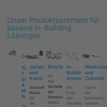
Unser Produktsortiment für
passive In-Building
Lösungen
Combining
-
Jumper
Distribution
In-
Werkzeu
für
und
Building
und
1
Für
Kabel
Antennen
Zubehör
bis
das
4
Verteilen
Vorkonfektionierte
Am
Damit
Mobilfunk-
der
Kabel
Ende
die
Netzbetreiber
Summensignale
für
des
Installation
bieten
die
Verteilsystems
unserer
Innovative