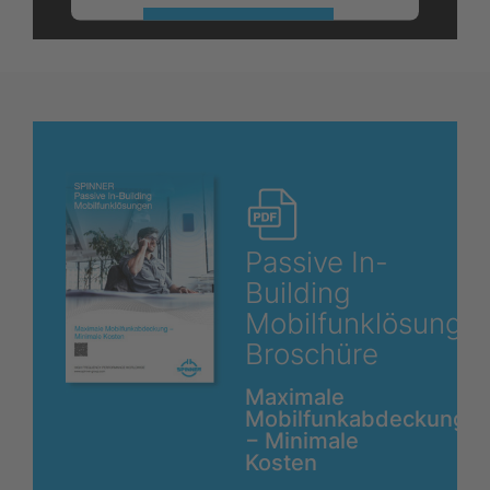
Mehr Informationen
Akzeptieren
powered by
Usercentrics Consent
Management Platform
Passive In-
Building
Mobilfunklösung
Broschüre
Maximale
Mobilfunkabdeckung
− Minimale
Kosten