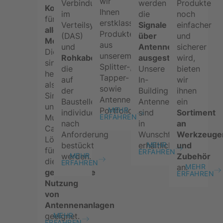
wir
Verbindungen
werden
Produkte
Kombinationsprodukte
Ihnen
im
die
noch
für
erstklassige
Verteilsystem
Signale
einfacher
alle
Produkte
(DAS)
über
und
Mobilfunkbänder
.
aus
und
Antennen
sicherer
Diese
unserem
Rohkabel
ausgestrahlt.
wird,
sind
Splitter-,
die
Unsere
bieten
hervorragend
Tapper-
auf
In-
wir
als
sowie
der
Building
ihnen
Single-
Antennen-
Baustelle
Antennen
ein
und
Portfolio.
MEHR
individuell
sind
Sortiment
Multi-
ERFAHREN
nach
in
an
Carrier-
Anforderung
Wunschfarbe
Werkzeuge
Lösungen
bestückt
erhältlich.
und
MEHR
für
ERFAHREN
werden.
Zubehör
MEHR
die
ERFAHREN
an.
MEHR
gemeinsame
ERFAHREN
Nutzung
von
Antennenanlagen
geeignet.
MEHR
ERFAHREN