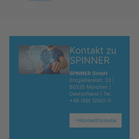
Kontakt zu
SPINNER
SPINNER GmbH
Erzgießereistr. 33 |
80335 München |
Deutschland |
Tel.
+49 (89) 12601-0
Kontaktformular