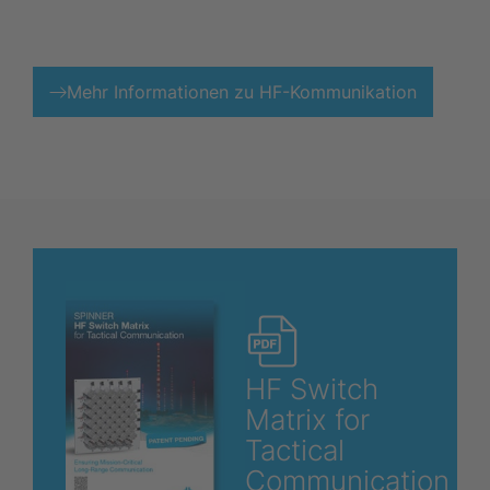
Mehr Informationen zu HF-Kommunikation
HF Switch
Matrix for
Tactical
Communication