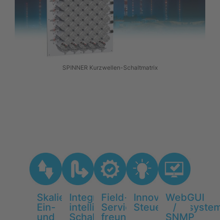
SPINNER Kurzwellen-Schaltmatrix
Skalierbare
Integrierte
Field-
Innovatives
WebGUI
Ein-
intelligente
Service
Steuerungssyste
/
und
Schalter
freundlich
SNMP