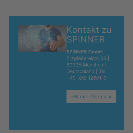
Kontakt zu
SPINNER
SPINNER GmbH
Erzgießereistr. 33 |
80335 München |
Deutschland |
Tel.
+49 (89) 12601-0
Kontaktformular