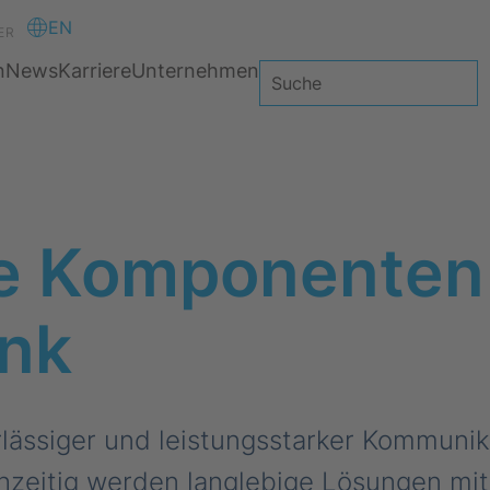
EN
ER
n
News
Karriere
Unternehmen
e Komponenten 
unk
lässiger und leistungsstarker Kommunik
chzeitig werden langlebige Lösungen mi