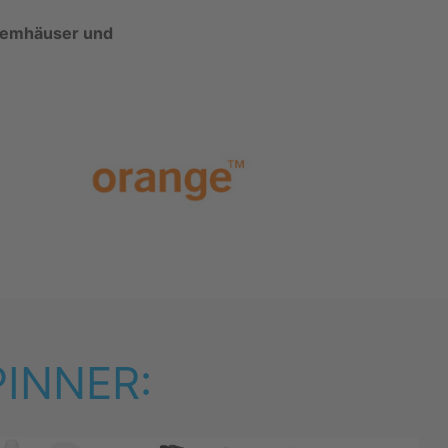
stemhäuser und
PINNER: