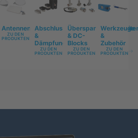
Antennen
Werkzeuge
Abschlusswiderstände
Überspannungsableite
ZU DEN
&
&
& DC-
PRODUKTEN
Zubehör
Dämpfungsglieder
Blocks
ZU DEN
ZU DEN
ZU DEN
PRODUKTEN
PRODUKTEN
PRODUKTEN