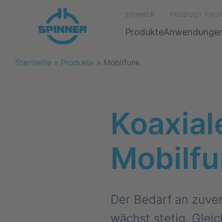
SPINNER
PRODUCT FIND
Produkte
Anwendunge
Startseite
»
Produkte
»
Mobilfunk
Koaxial
Mobilf
Der Bedarf an zuver
wächst stetig. Glei