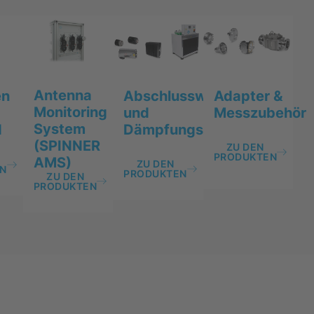
Antenna
enten
en
Abschlusswiderstände
Adapter &
Monitoring
und
Messzubehör
System
d
Dämpfungsglieder
(SPINNER
ZU DEN
PRODUKTEN
AMS)
ZU DEN
N
PRODUKTEN
ZU DEN
PRODUKTEN