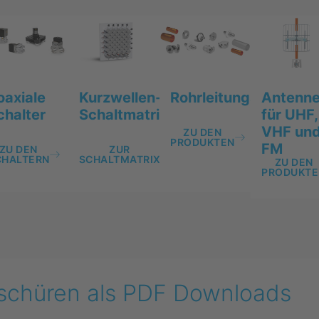
Kurzwellen-
Rohrleitungskompon
Antenn
oaxiale
r
Schaltmatrix
für UHF,
chalter
VHF un
ZU DEN
PRODUKTEN
N
FM
ZUR
ZU DEN
SCHALTMATRIX
CHALTERN
ZU DEN
PRODUKTE
schüren als PDF Downloads