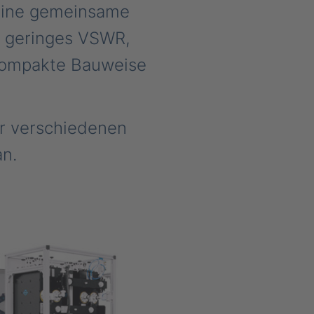
eine gemeinsame
 geringes VSWR,
kompakte Bauweise
er verschiedenen
n.