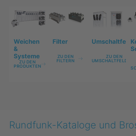
Weichen
Filter
K
Umschaltfelde
&
S
Systeme
ZU DEN
ZU DEN
FILTERN
UMSCHALTFELDER
ZU DEN
PRODUKTEN
S
Rundfunk-Kataloge und Bro