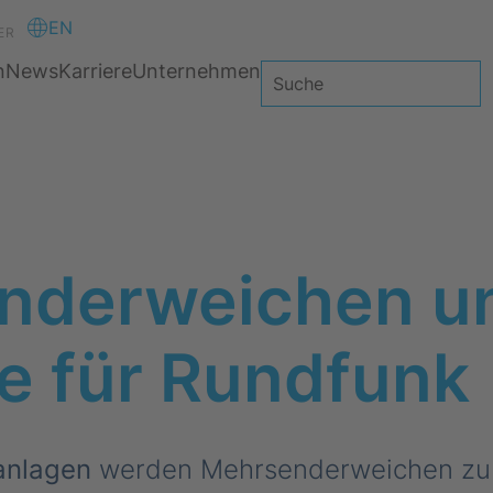
EN
ER
n
News
Karriere
Unternehmen
nderweichen u
e für Rundfunk
anlagen
werden Mehrsenderweichen zu