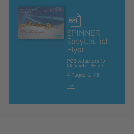
SPINNER
EasyLaunch
Flyer
PCB Adaptors for
Millimeter Wave
4 Pages, 2 MB