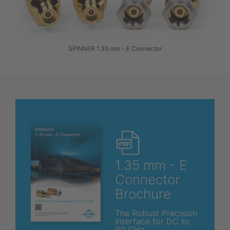
SPINNER 1.35 mm - E Connector
1.35 mm - E
Connector
Brochure
The Robust Precision
Interface for DC to
90 GHz