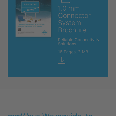
1.0 mm
Connector
System
Brochure
Reliable Connectivity
Solutions
16 Pages, 2 MB