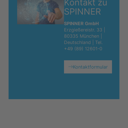
Kontakt zu
SPINNER
SPINNER GmbH
Erzgießereistr. 33 |
80335 München |
Deutschland |
Tel.
+49 (89) 12601-0
Kontaktformular