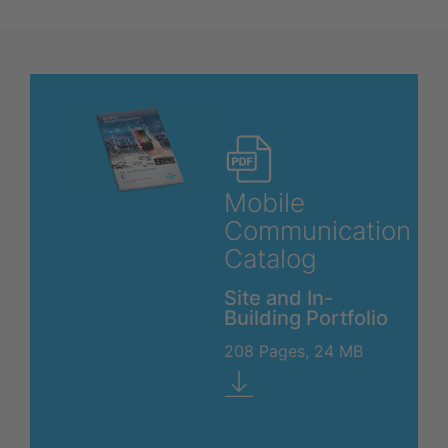
Mobile
Communication
Catalog
Site and In-
Building Portfolio
208 Pages, 24 MB