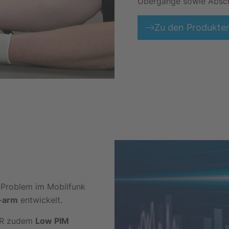
Übergänge sowie Absch
Zu den Produkte
s Problem im Mobilfunk
-arm
entwickelt.
ER zudem
Low PIM