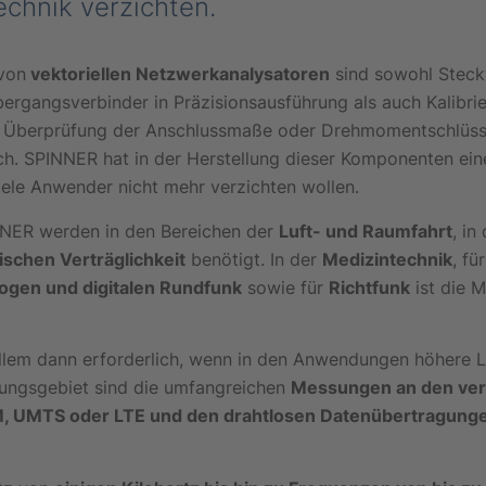
chnik verzichten.
von
vektoriellen Netzwerkanalysatoren
sind sowohl Steck
rgangsverbinder in Präzisionsausführung als auch Kalibri
ur Überprüfung der Anschlussmaße oder Drehmomentschlüs
h. SPINNER hat in der Herstellung dieser Komponenten eine 
iele Anwender nicht mehr verzichten wollen.
NNER werden in den Bereichen der
Luft- und Raumfahrt
, in
schen Verträglichkeit
benötigt. In der
Medizintechnik
, fü
ogen und digitalen Rundfunk
sowie für
Richtfunk
ist die M
llem dann erforderlich, wenn in den Anwendungen höhere 
ungsgebiet sind die umfangreichen
Messungen an den ve
, UMTS oder LTE und den drahtlosen Datenübertragun