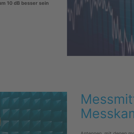
m 10 dB besser sein
Messmitt
Messka
Antennen, mit denen mo