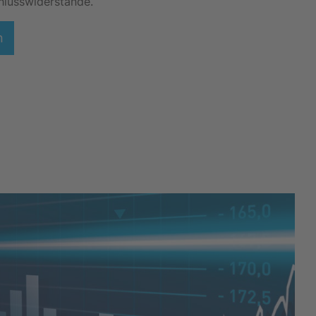
lusswiderstände.
n