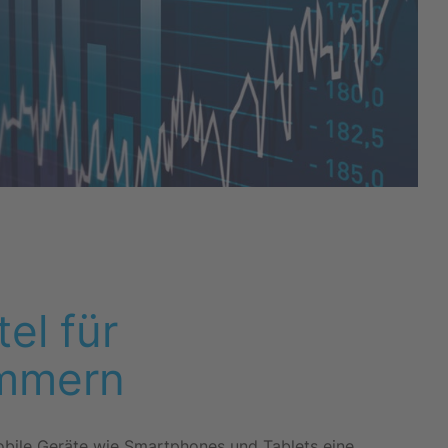
el für
mmern
bile Geräte wie Smartphones und Tablets eine