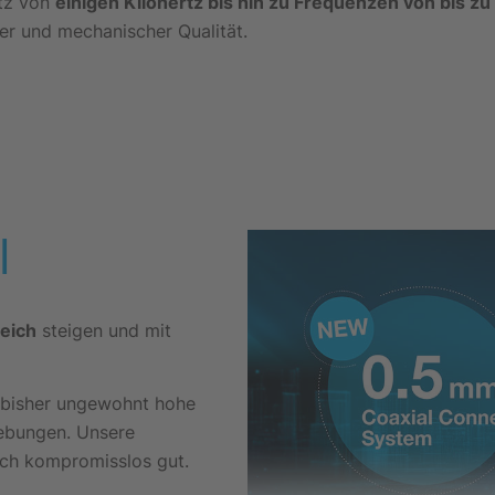
atz von
einigen Kilohertz bis hin zu Frequenzen von bis z
er und mechanischer Qualität.
l
eich
steigen und mit
 bisher ungewohnt hohe
gebungen. Unsere
sch kompromisslos gut.