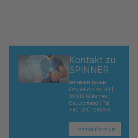
Kontakt zu
SPINNER
SPINNER GmbH
Erzgießereistr. 33 |
80335 München |
Deutschland |
Tel.
+49 (89) 12601-0
Kontaktformular