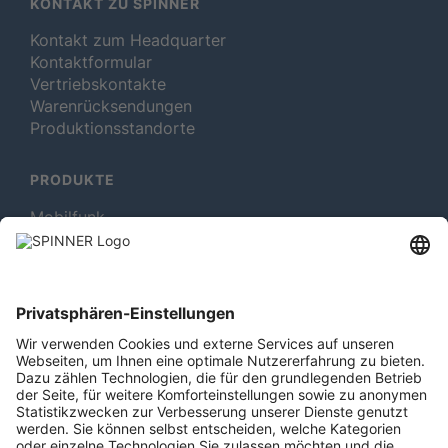
KONTAKT ZU SPINNER
Kontakt zum Headquarter
Kontaktformular
Vertriebskontakte
Warenrücksendungen
Produktionsstandorte
PRODUKTE
Mobilfunk
Rotating Solutions
Rundfunk
Test- und Messmittel
MEHR ÜBER SPINNER
Newsletter abonnieren
Jobs & Karriere
Mitgliedschaften
Rechtliches