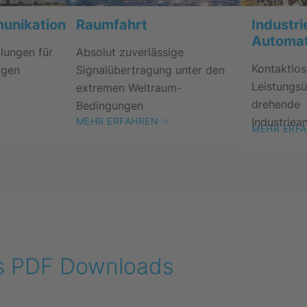
munikation
Raumfahrt
Industri
Automat
ungen für
Absolut zuverlässige
Kontaktlo
gen
Signalübertragung unter den
Leistungsü
extremen Weltraum-
drehende
Bedingungen
Industrie
MEHR ERFAHREN
MEHR ERF
ls PDF Downloads