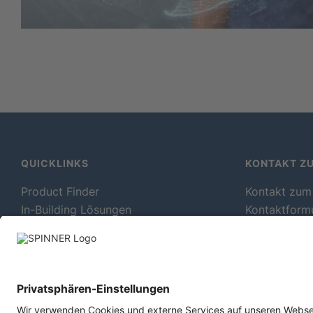
QUICKLINKS
KONTAKT ZU
Product Finder
Kontakt zum
In-Building Lösungen
Kontaktform
Millimeter Wave Messmittel
Vertriebskon
Rundfunk Antennen
Warenrücks
Downloads
Produktions