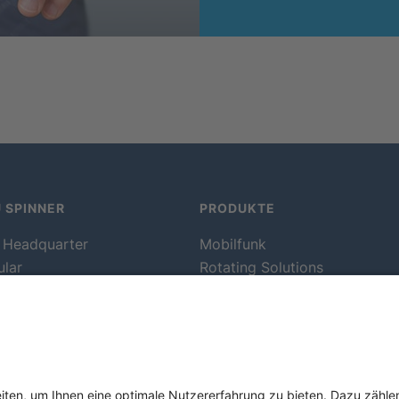
 SPINNER
PRODUKTE
 Headquarter
Mobilfunk
ular
Rotating Solutions
takte
Rundfunk
endungen
Test- und Messmittel
standorte