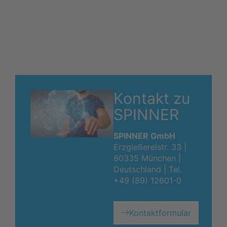
Kontakt zu
SPINNER
SPINNER GmbH
Erzgießereistr. 33 |
80335 München |
Deutschland |
Tel.
+49 (89) 12601-0
Kontaktformular