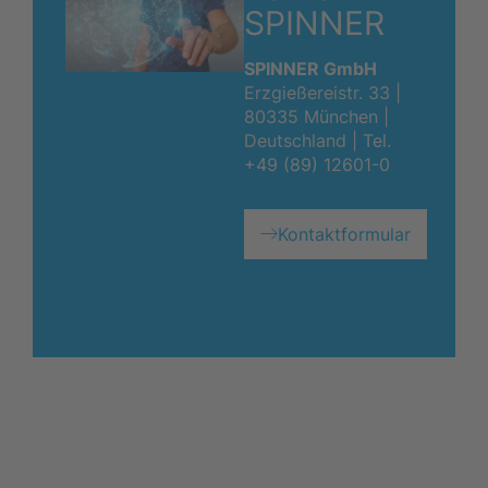
SPINNER
SPINNER GmbH
Erzgießereistr. 33 |
80335 München |
Deutschland |
Tel.
+49 (89) 12601-0
Kontaktformular