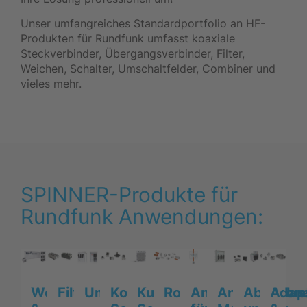
Unser umfangreiches Standardportfolio an HF-
Produkten für Rundfunk umfasst koaxiale
Steckverbinder, Übergangsverbinder, Filter,
Weichen, Schalter, Umschaltfelder, Combiner und
vieles mehr.
SPINNER-Produkte für
Rundfunk Anwendungen:
Weichen
Filter
Kurzwellen-
Rohrleitungskompon
Antennen
Antenna
Abschlus
Adap
Umschaltfelder
Koaxiale