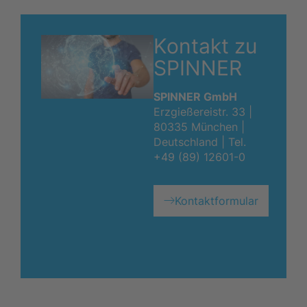
Kontakt zu
SPINNER
SPINNER GmbH
Erzgießereistr. 33 |
80335 München |
Deutschland |
Tel.
+49 (89) 12601-0
Kontaktformular