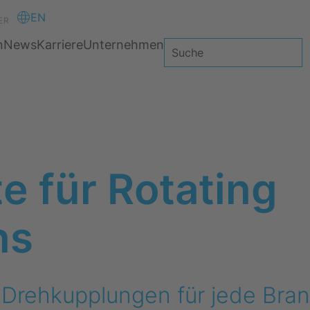
EN
ER
n
News
Karriere
Unternehmen
e für Rotating
ns
-Drehkupplungen für jede Bra