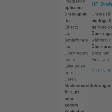
Integration
HF-Dreh
optischer
Drehkupplungen
,
Unsere HF
der
niedrige 
Einsatz
geringe 
von
Übertragu
Schleifringen
während d
zur
Überspre
Übertragung
einzelnen 
hoher
Einsatzfre
Leistungen
ZU DEN P
oder
Daten,
Mediendurchführungen
für Luft
oder
andere
Kühlmittel
,