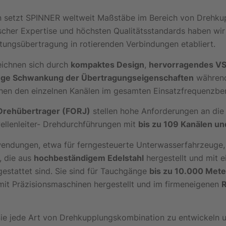
en setzt SPINNER weltweit Maßstäbe im Bereich von Drehku
scher Expertise und höchsten Qualitätsstandards haben wir 
stungsübertragung in rotierenden Verbindungen etabliert.
ichnen sich durch
kompaktes Design
,
hervorragendes V
nge Schwankung der Übertragungseigenschaften
während
en den einzelnen Kanälen im gesamten Einsatzfrequenzber
Drehübertrager (FORJ)
stellen hohe Anforderungen an die
wellenleiter- Drehdurchführungen mit
bis zu 109 Kanälen un
wendungen, etwa für ferngesteuerte Unterwasserfahrzeuge,
, die aus
hochbeständigem Edelstahl
hergestellt und mit 
estattet sind. Sie sind für Tauchgänge
bis zu 10.000 Mete
it Präzisionsmaschinen hergestellt und im firmeneigenen
R
Sie jede Art von Drehkupplungskombination zu entwickeln und