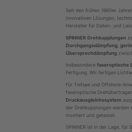
Seit den frühen 1960er Jahr
innovativen Lösungen, techni
Hersteller für Daten- und Lei
SPINNER Drehkupplungen
ze
Durchgangsdämpfung
,
geri
Übersprechdämpfung
zwisch
Insbesondere
faseroptische 
Fertigung. Wir fertigen Licht
Für Tiefsee und Offshore-An
faseroptische Drehübertrager
Druckausgleichssystem
ausg
der Drehkupplungen werden m
montiert und getestet.
SPINNER ist in der Lage, für 