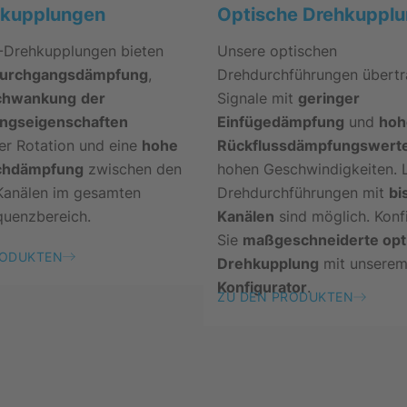
Optische Drehkuppl
kupplungen
Unsere optischen
-Drehkupplungen bieten
Drehdurchführungen übert
Durchgangsdämpfung
,
Signale mit
geringer
Schwankung
der
Einfügedämpfung
und
hoh
ngseigenschaften
Rückflussdämpfungswert
er Rotation und eine
hohe
hohen Geschwindigkeiten. 
chdämpfung
zwischen den
Drehdurchführungen mit
bi
Kanälen im gesamten
Kanälen
sind möglich. Konf
quenzbereich.
Sie
maßgeschneiderte opt
RODUKTEN
Drehkupplung
mit unsere
Konfigurator
.
ZU DEN PRODUKTEN