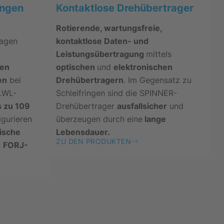
ungen
Kontaktlose Drehübertrager
Rotierende, wartungsfreie,
ragen
kontaktlose Daten- und
Leistungsübertragung
mittels
en
optischen
und
elektronischen
en
bei
Drehübertragern
. Im Gegensatz zu
LWL-
Schleifringen sind die SPINNER-
s zu 109
Drehübertrager
ausfallsicher
und
igurieren
überzeugen durch eine
lange
ische
Lebensdauer.
ZU DEN PRODUKTEN
m
FORJ-