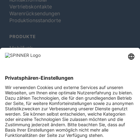
Vertriebskontakte
Warenrücksendungen
Produktionsstandorte
PRODUKTE
Mobilfunk
Rotating Solutions
Rundfunk
Test- und Messmittel
MEHR ÜBER SPINNER
Newsletter abonnieren
Jobs & Karriere
Mitgliedschaften
Rechtliches
Röhrenmuseum