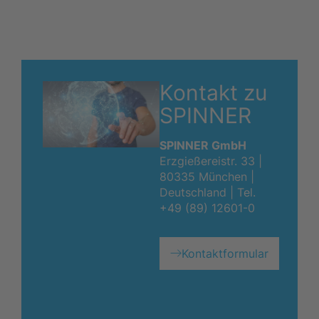
Kontakt zu
SPINNER
SPINNER GmbH
Erzgießereistr. 33 |
80335 München |
Deutschland |
Tel.
+49 (89) 12601-0
Kontaktformular