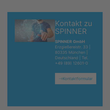
Kontakt zu
SPINNER
SPINNER GmbH
Erzgießereistr. 33 |
80335 München |
Deutschland |
Tel.
+49 (89) 12601-0
Kontaktformular