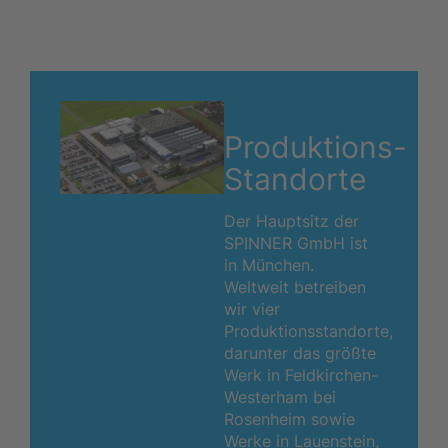
Produktions-
Standorte
Der Hauptsitz der
SPINNER GmbH ist
in München.
Weltweit betreiben
wir vier
Produktionsstandorte,
darunter das größte
Werk in Feldkirchen-
Westerham bei
Rosenheim sowie
Werke in Lauenstein,