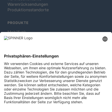
Warenrücksendungen
Produktionsstandorte
PRODUKTE
Mobilfunk
Rotating Solutions
Rundfunk
Test- und Messmittel
MEHR ÜBER SPINNER
Newsletter abonnieren
Jobs & Karriere
Mitgliedschaften
Rechtliches
Röhrenmuseum