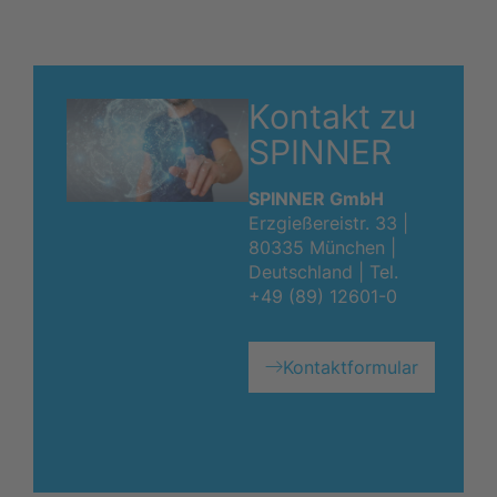
Kontakt zu
SPINNER
SPINNER GmbH
Erzgießereistr. 33 |
80335 München |
Deutschland |
Tel.
+49 (89) 12601-0
Kontaktformular