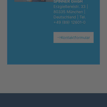
SPINNER GmbH
Erzgießereistr. 33 |
80335 München |
Deutschland |
Tel.
+49 (89) 12601-0
Kontaktformular