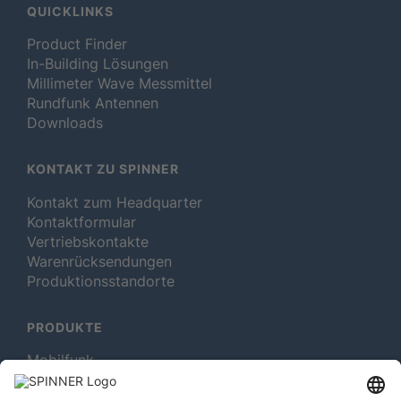
QUICKLINKS
Product Finder
In-Building Lösungen
Millimeter Wave Messmittel
Rundfunk Antennen
Downloads
KONTAKT ZU SPINNER
Kontakt zum Headquarter
Kontaktformular
Vertriebskontakte
Warenrücksendungen
Produktionsstandorte
PRODUKTE
Mobilfunk
Rotating Solutions
Rundfunk