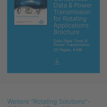
Data & Power
Transmission
for Rotating
Applications
Brochure
Data (Real Time) &
Power Transmission
20 Pages, 4 MB
Weitere "Rotating Solutions"-