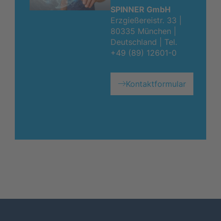
SPINNER GmbH
Erzgießereistr. 33 |
80335 München |
Deutschland |
Tel.
+49 (89) 12601-0
Kontaktformular