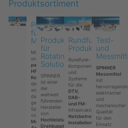
Produktsortiment
Produkte
für
Rundfunk-
Test-
Produkte
Mobilfunk
Produkte
und
für
Mit
Messmitt
Rotating
unseren
Rundfunk-
Solutions
passiven
Komponenten
SPINNER
HF-
und
Messmittel
SPINNER
Komponenten
Systeme
mit
ist einer
decken
für die
hervorragende
der
wir
DTV,
elektrischer
weltweit
das
DAB-
und
führenden
gesamte
und FM
-
mechanischer
Hersteller
Spektrum
Infrastruktur.
Qualität
von
von
Netzbetreiber
,
für den
Hochleistungs-
Mobilfunk-
Installationsfirmen
Einsatz
Drehkupplungen
Anwendungen