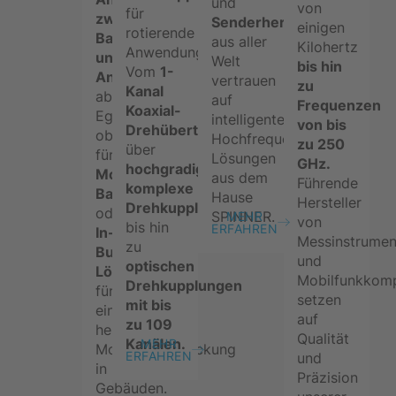
und
von
für
zwischen
Senderhersteller
einigen
rotierende
Basisstation
aus aller
Kilohertz
Anwendungen.
und
Welt
bis hin
Vom
1-
Antenne
vertrauen
zu
Kanal
ab.
auf
Frequenzen
Koaxial-
Egal
intelligente
von bis
Drehübertrager,
ob
Hochfrequenztechnik-
zu 250
über
für
Lösungen
GHz.
hochgradig
Mobilfunk-
aus dem
Führende
komplexe
Basisstationen
Hause
Hersteller
Drehkupplungen
oder
SPINNER.
MEHR
von
bis hin
ERFAHREN
In-
Messinstrumen
zu
Building
und
optischen
Lösungen
Mobilfunkkom
Drehkupplungen
für
setzen
mit bis
eine
auf
zu 109
hervorragende
Qualität
Kanälen
.
MEHR
Mobilfunkabdeckung
ERFAHREN
und
in
Präzision
Gebäuden.