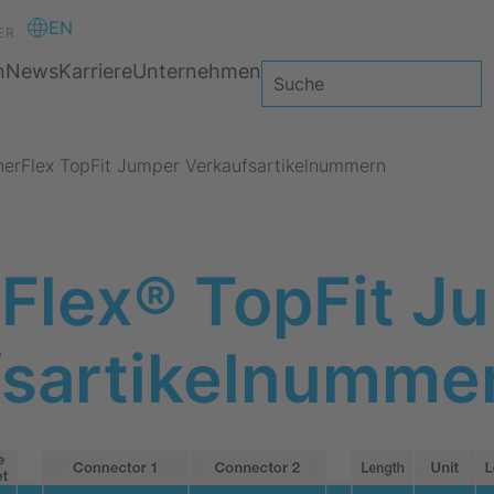
EN
ER
n
News
Karriere
Unternehmen
nerFlex TopFit Jumper Verkaufsartikelnummern
Flex® TopFit J
fsartikelnumme