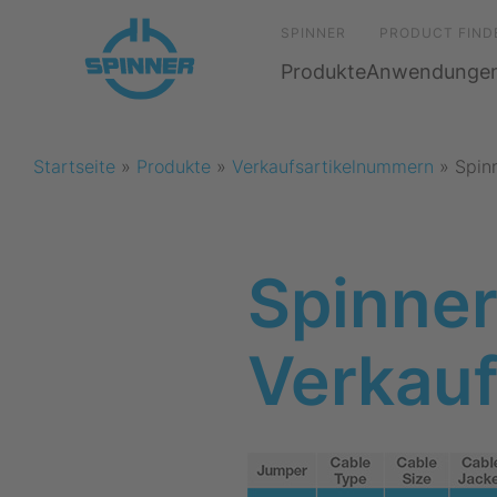
SPINNER
PRODUCT FIND
Produkte
Anwendunge
Startseite
»
Produkte
»
Verkaufsartikelnummern
»
Spin
Spinner
Verkau