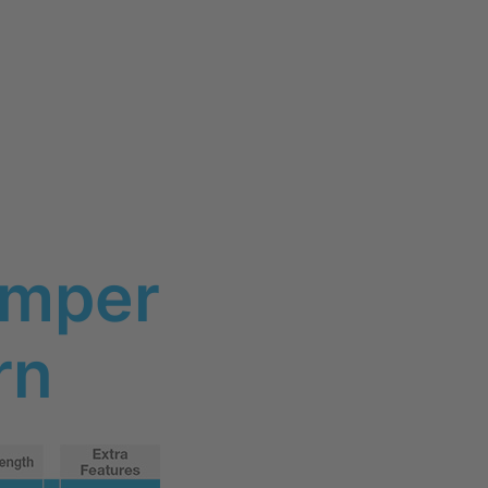
umper
rn