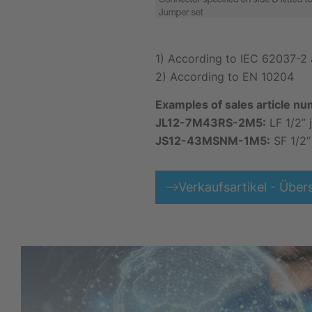
1) According to IEC 62037-
2) According to EN 10204
Examples of sales article n
JL12-7M43RS-2M5:
LF 1/2” 
JS12-43MSNM-1M5:
SF 1/2”
Verkaufsartikel - Über