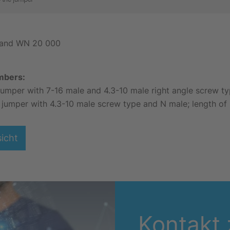
2 and WN 20 000
umbers:
jumper with 7-16 male and 4.3-10 male right angle screw typ
 jumper with 4.3-10 male screw type and N male; length of 
sicht
Kontakt